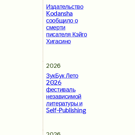
Издательство
Kodansha
сообщило о
смерти
писателя Кэйго
Хигасино
2026
ЗукБук Лето
2026
фестиваль
независимой
литературы и
Self-Publishing
2026