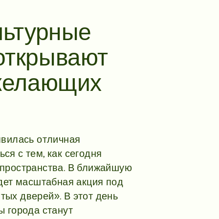
льтурные
открывают
 желающих
явилась отличная
ся с тем, как сегодня
 пространства. В ближайшую
йдет масштабная акция под
ых дверей». В этот день
ы города станут